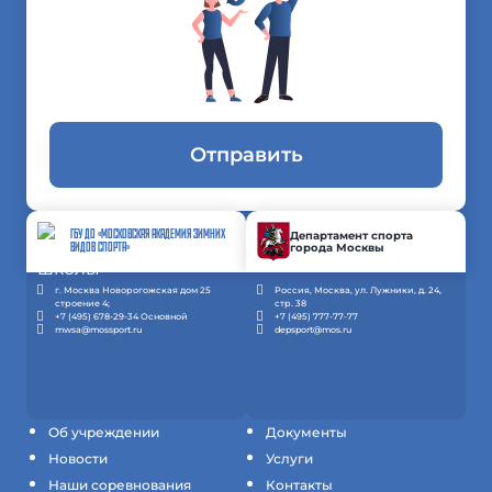
Отправить
ГБУ ДО «МОСКОВСКАЯ АКАДЕМИЯ ЗИМНИХ
Департамент спорта
города Москвы
ВИДОВ СПОРТА»
г. Москва Новорогожская дом 25
Россия, Москва, ул. Лужники, д. 24,
строение 4;
стр. 38
+7 (495) 678-29-34 Основной
+7 (495) 777-77-77
mwsa@mossport.ru
depsport@mos.ru
Об учреждении
Документы
Новости
Услуги
Наши соревнования
Контакты