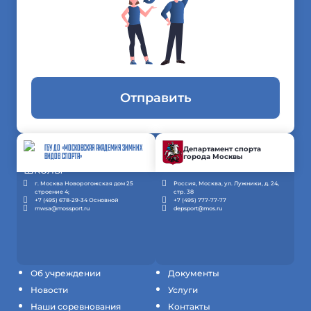
Отправить
ГБУ ДО «МОСКОВСКАЯ АКАДЕМИЯ ЗИМНИХ
Департамент спорта
города Москвы
ВИДОВ СПОРТА»
г. Москва Новорогожская дом 25
Россия, Москва, ул. Лужники, д. 24,
строение 4;
стр. 38
+7 (495) 678-29-34 Основной
+7 (495) 777-77-77
mwsa@mossport.ru
depsport@mos.ru
Об учреждении
Документы
Новости
Услуги
Наши соревнования
Контакты