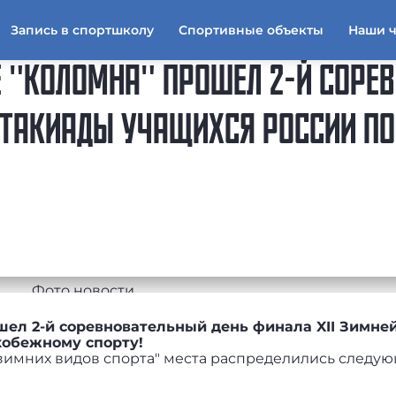
Запись в спортшколу
Спортивные объекты
Наши 
 "КОЛОМНА" ПРОШЕЛ 2-Й СОРЕ
АРТАКИАДЫ УЧАЩИХСЯ РОССИИ П
ел 2-й соревновательный день финала XII Зимне
кобежному спорту!
зимних видов спорта" места распределились следу