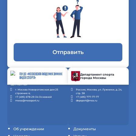
Отправить
ГБУ ДО «МОСКОВСКАЯ АКАДЕМИЯ ЗИМНИХ
Департамент спорта
города Москвы
ВИДОВ СПОРТА»
г. Москва Новорогожская дом 25
Россия, Москва, ул. Лужники, д. 24,
строение 4;
стр. 38
+7 (495) 678-29-34 Основной
+7 (495) 777-77-77
mwsa@mossport.ru
depsport@mos.ru
Об учреждении
Документы