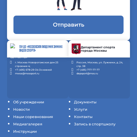
Отправить
ГБУ ДО «МОСКОВСКАЯ АКАДЕМИЯ ЗИМНИХ
Департамент спорта
города Москвы
ВИДОВ СПОРТА»
г. Москва Новорогожская дом 25
Россия, Москва, ул. Лужники, д. 24,
строение 4;
стр. 38
+7 (495) 678-29-34 Основной
+7 (495) 777-77-77
mwsa@mossport.ru
depsport@mos.ru
Об учреждении
Документы
Новости
Услуги
Наши соревнования
Контакты
Медиагалерея
Запись в спортшколу
Инструкции