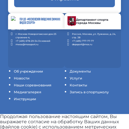
ГБУ ДО «МОСКОВСКАЯ АКАДЕМИЯ ЗИМНИХ
Департамент спорта
города Москвы
ВИДОВ СПОРТА»
г. Москва Новорогожская дом 25
Россия, Москва, ул. Лужники, д. 24,
строение 4;
стр. 38
+7 (495) 678-29-34 Основной
+7 (495) 777-77-77
mwsa@mossport.ru
depsport@mos.ru
Об учреждении
Документы
Новости
Услуги
Наши соревнования
Контакты
Медиагалерея
Запись в спортшколу
Инструкции
Продолжая пользование настоящим сайтом, Вы
выражаете согласие на обработку Ваших данных
(файлов cookie) с использованием метрических