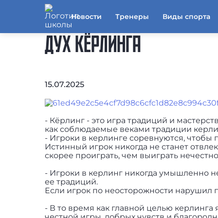
Новости
Тренеры
Виды спорта
ДУХ КЁРЛИНГА
15.07.2025
- Кёрлинг - это игра традиций и мастерст
как соблюдаемые веками традиции керли
- Игроки в керлинге соревнуются, чтобы п
Истинный игрок никогда не станет отвле
скорее проиграть, чем выиграть нечестно
- Игроки в керлинг никогда умышленно н
ее традиций.
Если игрок по неосторожности нарушил п
- В то время как главной целью керлинга
честной игры, добрых чувств и благородн