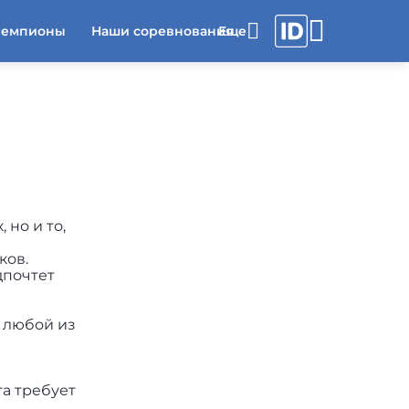
чемпионы
Наши соревнования
 но и то,
ков.
дпочтет
 любой из
га требует