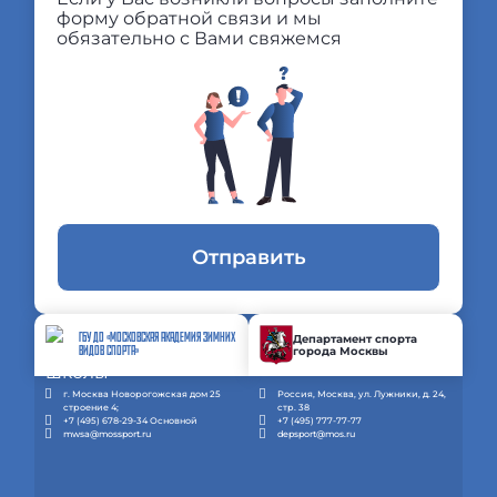
форму обратной связи и мы
обязательно с Вами свяжемся
Отправить
ГБУ ДО «МОСКОВСКАЯ АКАДЕМИЯ ЗИМНИХ
Департамент спорта
города Москвы
ВИДОВ СПОРТА»
г. Москва Новорогожская дом 25
Россия, Москва, ул. Лужники, д. 24,
строение 4;
стр. 38
+7 (495) 678-29-34 Основной
+7 (495) 777-77-77
mwsa@mossport.ru
depsport@mos.ru