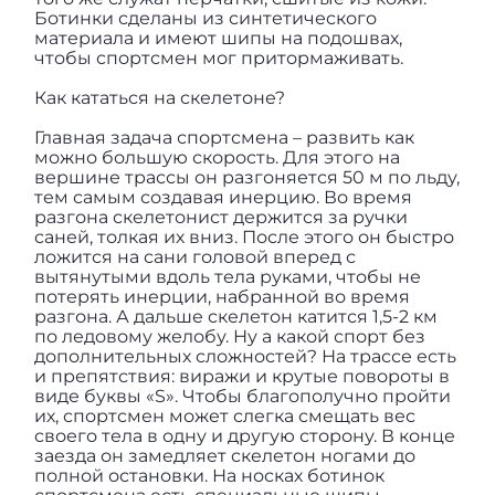
Ботинки сделаны из синтетического
материала и имеют шипы на подошвах,
чтобы спортсмен мог притормаживать.
Как кататься на скелетоне?
Главная задача спортсмена – развить как
можно большую скорость. Для этого на
вершине трассы он разгоняется 50 м по льду,
тем самым создавая инерцию. Во время
разгона скелетонист держится за ручки
саней, толкая их вниз. После этого он быстро
ложится на сани головой вперед с
вытянутыми вдоль тела руками, чтобы не
потерять инерции, набранной во время
разгона. А дальше скелетон катится 1,5-2 км
по ледовому желобу. Ну а какой спорт без
дополнительных сложностей? На трассе есть
и препятствия: виражи и крутые повороты в
виде буквы «S». Чтобы благополучно пройти
их, спортсмен может слегка смещать вес
своего тела в одну и другую сторону. В конце
заезда он замедляет скелетон ногами до
полной остановки. На носках ботинок