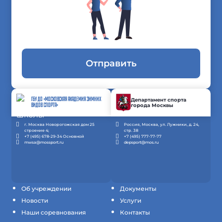
Отправить
ГБУ ДО «МОСКОВСКАЯ АКАДЕМИЯ ЗИМНИХ
Департамент спорта
города Москвы
ВИДОВ СПОРТА»
г. Москва Новорогожская дом 25
Россия, Москва, ул. Лужники, д. 24,
строение 4;
стр. 38
+7 (495) 678-29-34 Основной
+7 (495) 777-77-77
mwsa@mossport.ru
depsport@mos.ru
Об учреждении
Документы
Новости
Услуги
Наши соревнования
Контакты