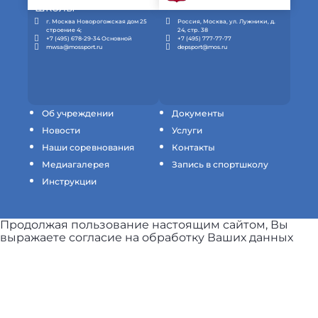
г. Москва Новорогожская дом 25
Россия, Москва, ул. Лужники, д.
строение 4;
24, стр. 38
+7 (495) 678-29-34 Основной
+7 (495) 777-77-77
mwsa@mossport.ru
depsport@mos.ru
Об учреждении
Документы
Новости
Услуги
Наши соревнования
Контакты
Медиагалерея
Запись в спортшколу
Инструкции
Продолжая пользование настоящим сайтом, Вы
выражаете согласие на обработку Ваших данных
(файлов cookie) с использованием метрических
программ для повышения качества обслуживания и
обеспечения максимального удобства и комфорта
пользователей при использовании сайта.
Узнать
подробнее.